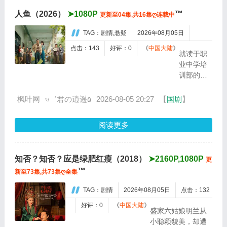
人鱼（2026）
➤1080P
™
更新至04集,共16集ღ连载中
TAG：剧情,悬疑
2026年08月05日
点击：143
好评：0
《
中国大陆
》
就读于职
业中学培
训部的花
季女生苏
琳（黄杨
枫叶网
ও゛君の逍遥۵
2026-08-05 20:27
【
国剧
】
钿甜
饰），虽
阅读更多
自小被父
母忽视，
在艰苦环
知否？知否？应是绿肥红瘦（2018）
➤2160P,1080P
境中长
更
™
大，但她
新至73集,共73集ღ全集
始终刻苦
TAG：剧情
2026年08月05日
点击：132
学习，憧
憬未来。
好评：0
《
中国大陆
》
盛家六姑娘明兰从
为此，苏
小聪颖貌美，却遭
琳苦练口