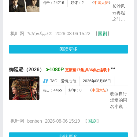
夜晚，他
点击：24216
好评：2
《
中国大陆
》
长沙风
脸颊微
云再起
热，还听
之时，
见自己加
张启山
速的心跳
（陈伟
枫叶网
✎ℳ๓₯㎕♔
2026-08-06 15:22
【
国剧
】
声……...
霆 饰）
与吴老
阅读更多
狗（曾
舜晞
饰）强
御廷谣（2026）
➤1080P
™
更新至17集,共36集ღ连载中
强联
手，携
TAG：爱情,古装
2026年08月06日
手霍仙
姑（陈
点击：4465
好评：0
《
中国大陆
》
改编自行
瑶 饰）
烟烟的同
与九门
名小说。
诸人共
孟廷辉，
赴冒险
大平王朝
枫叶网
benben
2026-08-06 15:19
【
国剧
】
奇局。
有史以来
一桩401
个以女子
部队的
阅读更多