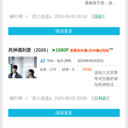
遇嫡母不慈，姐妹
语并争取
难缠，父亲不重
到了英文
视，生母被害去世
枫叶网
ও゛君の逍遥۵
2026-08-05 20:10
【
国剧
朗诵剧中
】
的困境。她藏起聪
小美人
慧，掩埋锋芒，忍
鱼...
阅读更多
辱负重逆境成长，
在万般打压之下依
然自立自强，终历
死神遇到爱（2026）
➤1080P
™
更新至06集,共06集ღ完结
尽艰...
TAG：短片,同性
2026年08月05日
点击：173
好评：0
《
韩国
》
连续八次冥界
考试失败的菜
鸟死神智汉，
终于迎来了最
后一次转正的
枫叶网
ও゛君の逍遥۵
2026-08-05 18:00
【
日韩剧
】
机会。为了找
回遗失的生死
阅读更多
簿，智汉卧底
潜入校园，伪
装成大学高材