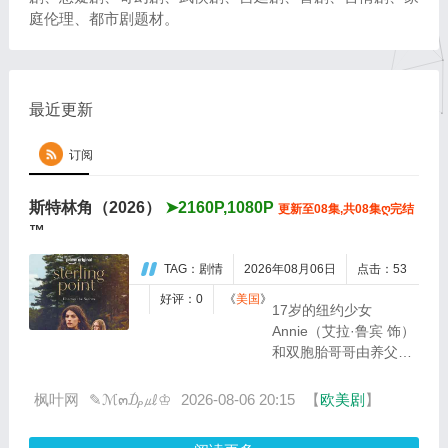
庭伦理、都市剧题材。
最近更新
订阅
斯特林角（2026）
➤2160P,1080P
更新至08集,共08集ღ完结
™
TAG：剧情
2026年08月06日
点击：53
好评：0
《
美国
》
17岁的纽约少女
Annie（艾拉·鲁宾 饰）
和双胞胎哥哥由养父抚
养长大。她无意中继承
了神秘外祖父在加拿大
枫叶网
✎ℳ๓₯㎕♔
2026-08-06 20:15
【
欧美剧
】
的一座岛屿。于是她前
往加拿大度过了一个夏