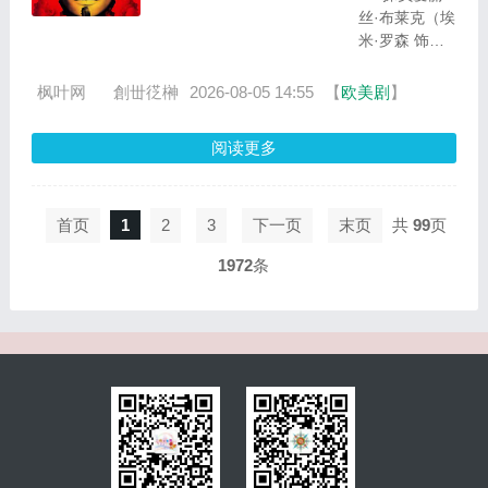
密黄昏
丝·布莱克（埃
恋，昔日
米·罗森 饰）
恋人要变
深入追查神秘
成拼盘兄
女性连环杀手
枫叶网
ゞ創丗徔榊
2026-08-05 14:55
【
欧美剧
】
妹。与此
（洛拉·佩蒂克
同时，围
鲁 饰）。每一
绕航空...
阅读更多
次接近真相，
都更靠近失控
边缘。当正义
开始动摇，谁
首页
1
2
3
下一页
末页
共
99
页
才是真正的猎
1972
条
人？...