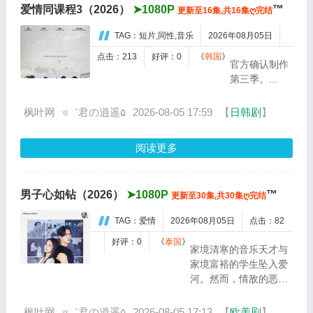
爱情同课程3（2026）
➤1080P
™
更新至16集,共16集ღ完结
生。在那里，
他遇见了调查
TAG：短片,同性,音乐
2026年08月05日
目标：人类男
子贤俊...
点击：213
好评：0
《
韩国
》
官方确认制作
第三季。...
枫叶网
ও゛君の逍遥۵
2026-08-05 17:59
【
日韩剧
】
阅读更多
男子心如钻（2026）
➤1080P
™
更新至30集,共30集ღ完结
TAG：爱情
2026年08月05日
点击：82
好评：0
《
泰国
》
家境清寒的音乐天才与
家境富裕的学生坠入爱
河。然而，情敌的恶意
算计与一场改变一生的
意外，却让两人的爱情
枫叶网
ও゛君の逍遥۵
2026-08-05 17:13
【
欧美剧
】