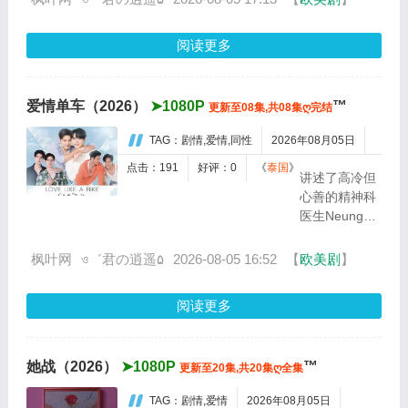
面临考验。...
阅读更多
爱情单车（2026）
➤1080P
™
更新至08集,共08集ღ完结
TAG：剧情,爱情,同性
2026年08月05日
点击：191
好评：0
《
泰国
》
讲述了高冷但
心善的精神科
医生Neung和
出身于房地产
商人家庭、患
枫叶网
ও゛君の逍遥۵
2026-08-05 16:52
【
欧美剧
】
有恐惧症（害
怕被触摸）的
阅读更多
大学生贵公子
Sailom之间的
救赎纯爱故
她战（2026）
➤1080P
™
更新至20集,共20集ღ全集
事。...
TAG：剧情,爱情
2026年08月05日