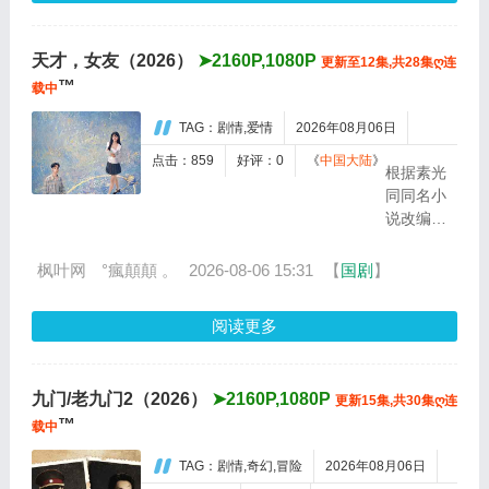
了寻
模、动作
找新
场面全部
家园
天才，女友（2026）
➤2160P,1080P
更新至12集,共28集ღ连
疯狂升
的漫
™
级。玄
载中
长旅
理、冈田
程。
TAG：剧情,爱情
2026年08月06日
将生强势
在朋
加盟，化
友和
点击：859
好评：0
《
中国大陆
》
根据素光
身空降雇
冒险
同同名小
佣兵组
家的
说改编。
织“巴比
陪伴
江逾白长
伦”的新成
下，
大以后，
枫叶网
°瘋顛顛 。
2026-08-06 15:31
【
国剧
】
员，誓要
他们
林知夏忽
彻底剿灭
最终
然对他
叔...
在一
阅读更多
说：“江逾
条有
白，我喜
史前
欢你，哲
石头...
九门/老九门2（2026）
➤2160P,1080P
更新15集,共30集ღ连
学和生物
™
学意义上
载中
的喜
TAG：剧情,奇幻,冒险
2026年08月06日
欢。”那个