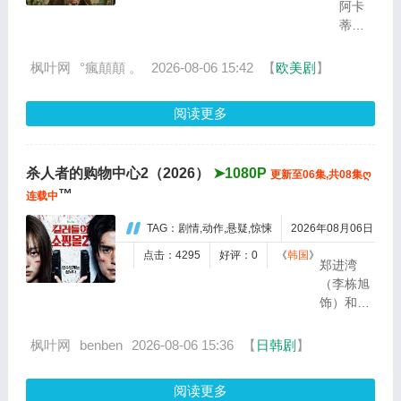
阿卡
反制吸
蒂奥·
引。二人
布恩
在联手与
迪亚
枫叶网
°瘋顛顛 。
2026-08-06 15:42
【
欧美剧
】
对抗中反
和乌
复拉扯，
苏拉·
暧昧纠
阅读更多
伊瓜
缠、爱...
兰这
对表
杀人者的购物中心2（2026）
➤1080P
更新至06集,共08集ღ
兄妹
™
不顾
连载中
父母
TAG：剧情,动作,悬疑,惊悚
2026年08月06日
的反
对结
点击：4295
好评：0
《
韩国
》
郑进湾
婚
（李栋旭
了，
饰）和郑
他们
智安（金
离开
慧峻 饰）
枫叶网
benben
2026-08-06 15:36
【
日韩剧
】
了村
叔侄档再
庄，
度联手，
踏上
阅读更多
制作规