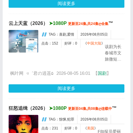
性互助...
阅读更多
獻協調員
的「周
沉」相
云上天蓝（2026）
➤1080P
™
更新至24集,共24集ღ全集
遇，從而
揭開器官
TAG：喜剧,爱情
2026年08月05日
交易、黑
幫勢力與
点击：152
好评：0
《
中国大陆
》
该剧为长
身世秘密
春城市文
的暗黑故
旅微短
事...
剧。当年
奇怪分手
枫叶网
ও゛君の逍遥۵
2026-08-05 16:01
【
国剧
】
的蓝小川
（金子璇
阅读更多
饰）与云
飞（耿业
庭 饰）在
狂怒追缉（2026）
➤1080P
™
更新至04集,共08集ღ连载中
航空展重
逢，却发
TAG：惊悚,犯罪
2026年08月05日
现双方父
母正在秘
点击：231
好评：0
《
美国
》
FBI探员爱丽