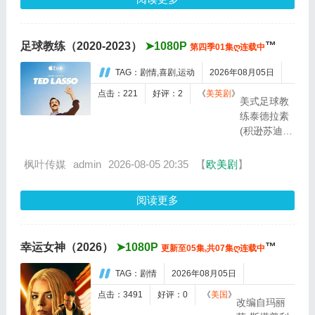
进士科三
神秘失
元及第入
踪事
翰林院的
件，牵
足球教练（2020-2023）
➤1080P
™
第四季01集ღ连载中
奇女子。
出百年
十年前的
尘封的
TAG：剧情,喜剧,运动
2026年08月05日
她被他从
惊天秘
死人堆里
点击：221
好评：2
《
美英剧
》
辛。...
美式足球教
救出来，
练泰德拉素
蓬头垢面
(积逊苏迪坚
口齿不
斯 饰)，受
清。十年
聘前往英格
枫叶传媒
admin
2026-08-05 20:35
【
欧美剧
】
后的她才
兰担任英超
学满腹、
足球队教
冠盖...
阅读更多
练。由于毫
无相关执教
经验，他未
幸运女神（2026）
➤1080P
™
更新至05集,共07集ღ连载中
能获得球员
及当地球迷
TAG：剧情
2026年08月05日
的信任，但
他誓要向大
点击：3491
好评：0
《
美国
》
改编自玛丽
家证明：我