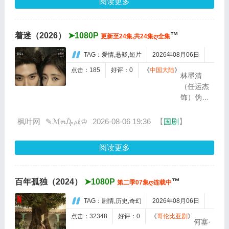
阅读更多
天。在那里，她结交了
新朋友，收...
着迷（2026）
➤1080P
™
更新至24集,共24集ღ全集
TAG：爱情,悬疑,短片
2026年08月06日
点击：185
好评：0
《
中国大陆
》
林墨清
（任运杰
饰）伪装
身份控制
并培养蓝
枫叶网
✎ℳ๓₯㎕♔
2026-08-06 19:36
【
国剧
】
鹤薇（戚
砚笛
阅读更多
饰），欲
借她身体
对抗亲
百年孤独（2024）
➤1080P
™
第二季07集ღ连载中
兄、谋夺
林氏，却
TAG：剧情,历史,奇幻
2026年08月06日
在试探与
周旋中，
点击：32348
好评：0
《
哥伦比亚剧
》
何塞·
被蓝鹤薇