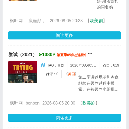
莎·斯塔普利
是乜都
的同名畅销
得！...
小说，讲述
专业骗子“幸
枫叶网
°瘋顛顛 。
2026-08-05 20:33
【
欧美剧
】
运儿”露西
（安雅·泰勒-
阅读更多
乔伊 饰）在
一次数百万
美元的劫案
尝试（2021）
➤1080P
™
第五季05集ღ连载中
发生意外
后，被迫踏
TAG：喜剧
2026年08月05日
点击：619
上逃亡之路
的故事。她
好评：0
《
英国
》
第二季讲述尼基和杰森
不仅要躲避
继续在领养过程中摸
FBI 的跨州...
索。在被领养小组批准
后，他们意识到与孩子
的匹配并不像他们所希
枫叶网
benben
2026-08-05 20:30
【
欧美剧
】
望的那样简单。...
阅读更多