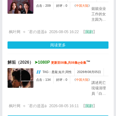
点击：209
好评：0
《
中国大陆
》
兢兢业业
工作的女
主因为怀
孕遭遇职
场性别歧
枫叶网
ও゛君の逍遥۵
2026-08-05 16:22
【
国剧
】
视被开
除，回到
阅读更多
家后遭遇
奇葩婆婆
折磨并意
解垢（2026）
➤1080P
™
更新至08集,共08集ღ全集
外发现老
公出轨，
TAG：悬疑,短片,同性
2026年08月05日
一番调查
下隐藏惊
点击：134
好评：0
《
中国大陆
》
講述死亡
天秘密，
現場清理
痛定思痛
員「白
联合情敌
澈」因父
手撕渣
親離奇過
枫叶网
ও゛君の逍遥۵
2026-08-05 16:11
【
国剧
】
男，拒绝
世，與自
雌竞，女
稱器官捐