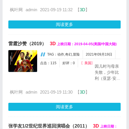
1941年推出的
饰）
手的
迪士尼同名经
枫叶网
admin
2021-09-19 11:32
【
3D
】
为寻
情人
典动画，讲述
找下
万绮
了生来因一双
落不
雯
阅读更多
大耳朵而遭人
明的
（汤
嘲笑的小飞
父亲
唯
象，在众人的
来到
饰）
雷霆沙赞（2019）
3D
上映日期：2019-04-05(美国/中国大陆)
帮助下逐渐拥
莱姆
所利
抱自己的与众
市，
用。
TAG：动作,奇幻,冒险
2021年09月19日
不同，成就一
意外
从此
段逆风翱翔的
点击：115
好评：0
〖美国〗
与父
以...
因儿时与母亲
暖...
亲的
失散，少年比
前宝
利（亚瑟·安其
可梦
Asher Angel
搭档
饰）辗转多个
枫叶网
admin
2021-09-19 11:30
【
3D
】
大侦
家庭，却执着
探皮
地要回到妈妈
卡丘
阅读更多
身边。当他再
相
度栖身一个由
遇，
养子养女的大
并惊
张学友1/2世纪世界巡回演唱会（2011）
3D
家庭时，却阴
上映日期：