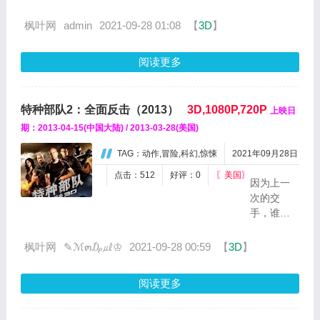
背
（浣
景
枫叶网
admin
2021-09-28 01:08
【
3D
】
熊）一
设
家人，
在
这个非
阅读更多
60
凡的大
年
家庭一
代
起在森
特种部队2：全面反击（2013）
3D,1080P,720P
上映日
古
林里定
巴
期：2013-04-15(中国大陆) / 2013-03-28(美国)
居。没
导
想到随
TAG：动作,冒险,科幻,惊悚
2021年09月28日
弹
着大脚
危
怪父...
点击：512
好评：0
〖美国〗
因为上一
机
次的交
发
手，谁也
生
没有赢，
时，
所以特种
枫叶网
✎ℳ๓₯㎕♔
2021-09-28 00:59
【
3D
】
讲
部队和眼
述
镜蛇两方
在
阅读更多
面都在寻
变
找下一次
种
袭击对方