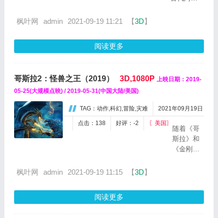
学友创世
伯王国，
纪发烧现
善良的穷
枫叶网
admin
2021-09-19 11:21
【
3D
】
场实录。
小子阿拉
收录先前
丁（莫纳·
未公开经
阅读更多
马苏德
典...
饰）和勇
敢的茉莉
哥斯拉2：怪兽之王（2019）
3D,1080P
上映日期：2019-
公主（娜
奥米·斯科
05-25(大规模点映) / 2019-05-31(中国大陆/美国)
特 饰）浪
TAG：动作,科幻,冒险,灾难
2021年09月19日
漫邂逅，
在可以满
点击：138
好评：-2
〖美国〗
随着《哥
足主人三
斯拉》和
个愿望的
《金刚：
神灯精灵
骷髅岛》
（威尔·史
在全球范
枫叶网
admin
2021-09-19 11:15
【
3D
】
密斯 饰...
围内取得
成功，传
阅读更多
奇影业和
华纳兄弟