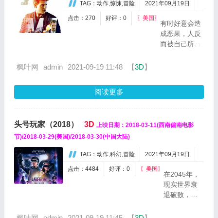
TAG：动作,惊悚,冒险
2021年09月19日
灭霸（乔
什·布洛林
点击：270
好评：0
〖美国〗
有时好意会造
Josh
成恶果，人反
Brolin 饰）
而被自己所造
归隐之
成的结果所困
处，却得
扰。伊桑·亨特
枫叶网
admin
2021-09-19 11:48
【
3D
】
知六颗无
（汤姆·克鲁
限宝石均
斯）和他的
被...
阅读更多
IMF团队（亚
历克·鲍德温、
西蒙·佩吉、文
头号玩家（2018）
3D
上映日期：2018-03-11(西南偏南电影
·瑞姆斯）将在
最新的电影
节)/2018-03-29(美国)/2018-03-30(中国大陆)
《碟中谍6：
TAG：动作,科幻,冒险
2021年09月19日
全面瓦解》...
点击：4484
好评：0
〖美国〗
在2045年，
现实世界衰
退破败，人
们沉迷于
VR(虚拟现
枫叶网
admin
2021-09-19 11:45
【
3D
】