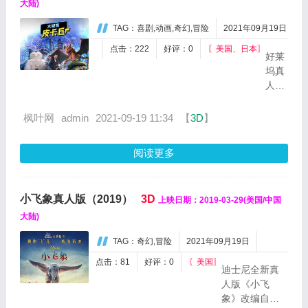
12年
大陆)
前，
TAG：喜剧,动画,奇幻,冒险
2021年09月19日
好友
白猫
点击：222
好评：0
〖美国、日本〗
好莱
（李
坞真
鸿其
人电
饰）
影
被
《大
枫叶网
admin
2021-09-19 11:34
【
3D
】
杀，
侦探
罗紘
皮卡
武在
阅读更多
丘》
追查
（暂
凶手
译）
左宏
小飞象真人版（2019）
3D
上映日期：2019-03-29(美国/中国
讲述
元
了蒂
大陆)
（陈
姆·古
永忠
TAG：奇幻,冒险
2021年09月19日
德曼
饰）
（贾
的过
点击：81
好评：0
〖美国〗
迪士尼全新真
斯 提
程
人版《小飞
·史密
中，
象》改编自
斯
被凶