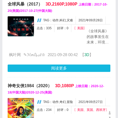
人
全球风暴（2017）
3D,2160P,1080P
上映日期：2017-10-
的机会。
未
只是，这
20(美国)/2017-10-27(中国大陆)
被
次的战斗
世
TAG：动作,科幻,灾难
2021年09月28日
对于特种
人
部队来说
所
点击：335
好评：0
〖美国〗
《全球风暴》
更是难上
知
的故事发生在
加难。因
的
未来，环境恶
为他们不
时
化导致自然灾
仅仅要对
候，
害愈演愈烈，
枫叶网
✎ℳ๓₯㎕♔
2021-09-28 00:42
【
3D
】
付眼镜蛇
Charles
因此世界各国
这一...
Xavier
通力合作，创
和
阅读更多
造了能控制天
Erik
气的强大气象
Lensher
卫星网络。但
还
神奇女侠1984（2020）
3D,1080P
上映日期：2020-12-
是卫星网络突
没
发故障开始攻
18(中国大陆)/2020-12-25(美国)
有
击地球，摧毁
被
TAG：动作,奇幻,冒险
2021年09月27日
一切的...
人
点击：234
好评：0
〖美国、英国、西班牙〗
称
故
作"X