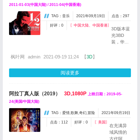
讶地
差阳错来到某
2011-01-03(中国大陆) / 2011-04(中国香港)
发
个未知的领
现...
TAG：音乐
2021年09月19日
点击：297
域，并且成...
好评：0
〖中国大陆、中国香港〗
3D版本蓝
光3BD
装，华语
乐坛首度
3D LIVE
枫叶网
admin
2021-09-19 11:24
【
3D
】
蓝光版，
高规格高
阅读更多
画质处
裡，全程
3D LIVE
阿拉丁真人版（2019）
3D,1080P
上映日期：2019-05-
拍摄，非
模拟后
24(美国/中国大陆)
製，让你
TAG：爱情,歌舞,奇幻,冒险
2021年09月19日
感受身历
其境的1/2
点击：112
好评：0
〖美国〗
在充满异
世纪演唱
域风情的
会，看见
古代阿拉