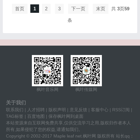
影业联手
开启了怪
首页
1
2
3
下一页
末页
共
3
页
59
兽宇宙系
条
列电影的
新篇章—
一部史诗
级动作冒
险巨制。
在这部电
影中，哥
斯拉将和
众...
枫叶音乐网
枫叶传媒网
关于我们
联系我们
|
人才招聘
|
版权声明
|
意见反馈
|
客服中心
|
RSS订阅
|
TAG标签
|
百度地图
|
保存枫叶网到桌面
本站资源来自互联网免费共享,仅供交流学习之用,版权归作者本人
所有,如果侵犯了您的权益,请通知我们。
Copyright © 2002-2017 Maple leaf net.枫叶网 版权所有 站长qq：