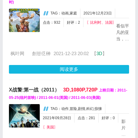
我们的是
时)
淡然的“凡
TAG：动画,家庭
2021年12月23日
事有惊
喜，不需
点击：932
好评：2
〖比利时、法国〗
看似平
要皱眉，
凡的亚
凡事有转
当，和
机，信心
雪丽
不放
（母
枫叶网
ゞ創丗徔榊
2021-12-23 20:02
【
3D
】
弃……”，
亲）、
我们在...
大脚怪
阅读更多
（父
亲）以
及他们
X战警:第一战（2011）
3D,1080P,720P
上映日期：2011-
的朋友
伟波
05-25(纽约首映) / 2011-06-01(英国) / 2011-06-03(美国)
（大灰
TAG：动作,冒险,剧情,科幻,惊悚
熊）、
蒂娜
2021年09月28日
点击：281
好评：0
影
（松
〖美国〗
片
鼠）、
将
崔波