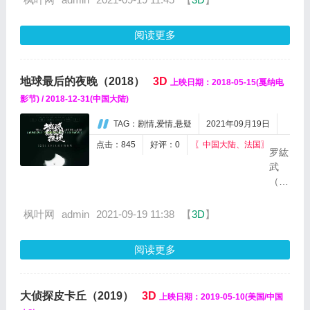
实)游戏“绿洲
(OASIS)”的
阅读更多
虚幻世界里
寻求慰藉。
马克·里朗斯
地球最后的夜晚（2018）
3D
上映日期：2018-05-15(戛纳电
饰演的“绿
洲”的创始人
影节) / 2018-12-31(中国大陆)
临终前宣
TAG：剧情,爱情,悬疑
2021年09月19日
布，将亿万
身家全部留
点击：845
好评：0
〖中国大陆、法国〗
罗紘
给寻获他隐
武
藏的彩...
（黄
觉
饰）
枫叶网
admin
2021-09-19 11:38
【
3D
】
因父
亲离
阅读更多
世再
次回
到贵
大侦探皮卡丘（2019）
3D
上映日期：2019-05-10(美国/中国
州。