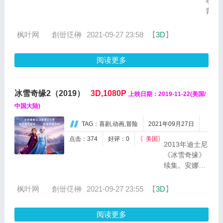
事
教
背
授"和"万
景
磁
设
枫叶网
ゞ創丗徔榊
2021-09-27 23:58
【
3D
】
王"。
定
他
在
阅读更多
们
五
只
光
是
十
变
冰雪奇缘2（2019）
3D,1080P
上映日期：2019-11-22(美国/
色、
种
充
中国大陆)
人
满
中
TAG：喜剧,动画,冒险
2021年09月27日
诱
最
惑
点击：374
好评：0
〖美国〗
早
2013年迪士尼
的
发
《冰雪奇缘》
80
现
续集。安娜、
年
自
艾莎一伙人将
代，
己
深入神秘魔法
枫叶网
ゞ創丗徔榊
2021-09-27 23:55
【
3D
】
神
超
森林，发现到
奇
能
艾伦戴尔王国
女
阅读更多
力
长久以来深藏
侠