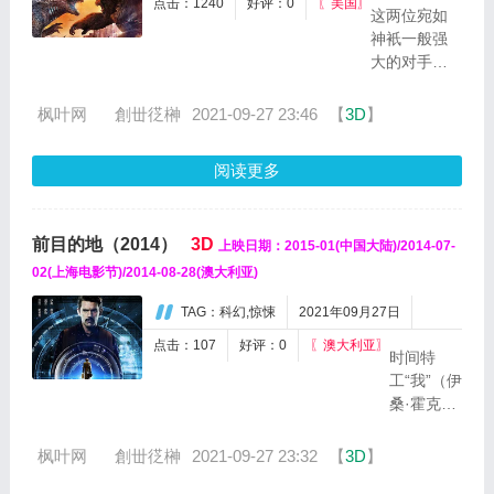
点击：1240
好评：0
〖美国〗
无
这两位宛如
异
神衹一般强
的
大的对手于
生
一场壮观的
活，
战争中相
枫叶网
ゞ創丗徔榊
2021-09-27 23:46
【
3D
】
然
遇，彼时世
而
界命运正悬
阅读更多
在
于一线。为
阻
了找到真正
止
的家园，金
了
前目的地（2014）
3D
上映日期：2015-01(中国大陆)/2014-07-
刚与他的保
一
护者们踏上
02(上海电影节)/2014-08-28(澳大利亚)
场
了一次艰难
看
TAG：科幻,惊悚
2021年09月27日
的旅程。与
似
他们一道前
点击：107
好评：0
〖澳大利亚〗
平
时间特
行的还有一
常
工“我”（伊
个年...
的
桑·霍克
劫
Ethan
案
Hawke
枫叶网
ゞ創丗徔榊
2021-09-27 23:32
【
3D
】
后，
饰）奉命