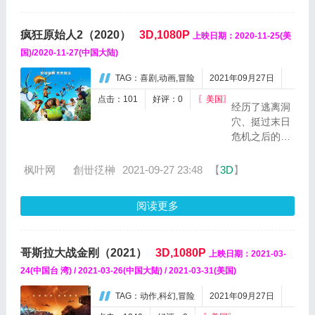
的
的秘密，一个
戴
两
有着风火水土
安
疯狂原始人2（2020）
3D,1080P
个...
上映日期：2020-11-25(美
元素的魔法国
娜
度，以及艾莎
国)/2020-11-27(中国大陆)
在
魔法来源的真
华
TAG：喜剧,动画,冒险
2021年09月27日
相。...
盛
顿
点击：101
好评：0
〖美国〗
经历了逃离洞
的
穴、挺过末日
自
危机之后的原
然
始人咕噜家
历
族，咕噜一家
枫叶网
ゞ創丗徔榊
2021-09-27 23:48
【
3D
】
史
决定寻找新家
博
园。中途盖
物
阅读更多
（瑞恩·雷诺兹
馆
Ryan
过
Reynolds 配
着
哥斯拉大战金刚（2021）
3D,1080P
上映日期：2021-03-
音）已成了咕
与
噜一家中的一
24(中国台 湾) / 2021-03-26(中国大陆) / 2021-03-31(美国)
普
员，但让瓜哥
通
TAG：动作,科幻,冒险
2021年09月27日
（尼古拉斯·凯
人
奇 Nicol...