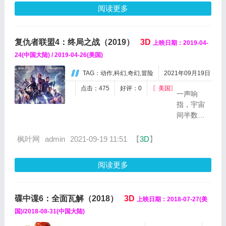
身
穿越时
阅读更多
边
空，以试
的
图阻止恐
一
怖分子
复仇者联盟4：终局之战（2019）
3D
切
上映日期：2019-04-
Fizzle
都
Bomber的
24(中国大陆) / 2019-04-26(美国)
发
恶行。而
TAG：动作,科幻,奇幻,冒险
2021年09月19日
生
在最后的
了
一次任务
点击：475
好评：0
〖美国〗
一声响
变
中，“我”来
指，宇宙
化。
到了1967
间半数生
在...
年，在一
命灰飞烟
个酒吧里
灭。几近
枫叶网
admin
2021-09-19 11:51
【
3D
】
遇见了约
绝望的复
翰。约翰
仇者们在
向“我”...
阅读更多
惊奇队长
（布丽·拉
尔森 Brie
碟中谍6：全面瓦解（2018）
3D
上映日期：2018-07-27(美
Larson
饰）的帮
国)/2018-08-31(中国大陆)
助下找到