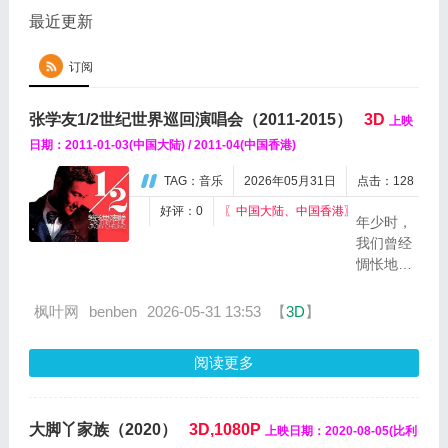
最近更新
订阅
张学友1/2世纪世界巡回演唱会（2011-2015）
3D
上映
日期：2011-01-03(中国大陆) / 2011-04(中国香港)
TAG：音乐
2026年05月31日
点击：128
好评：0
〖中国大陆、中国香港〗
年少时，
我们曾经
惆怅地吟
唱着“我在
梦里始终
枫叶网
benben
2026-05-31 13:53
【
3D
】
只有她，
遥远的
阅读更多
她……”张
学友在他
近50岁
大脚丫家族（2020）
3D,1080P
上映日期：2020-08-05(比利
时，带给