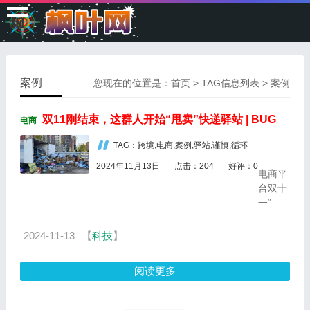
枫
叶
网
案例
您现在的位置是：
首页
> TAG信息列表 > 案例
双11刚结束，这群人开始“甩卖”快递驿站 | BUG
电商
TAG：跨境,电商,案例,驿站,谨慎,循环
2024年11月13日
点击：204
好评：0
电商平
台双十
一“收
官”，
全国各
2024-11-13
【
科技
】
地的快
递驿站
阅读更多
再次迎
来“爆
仓”。...