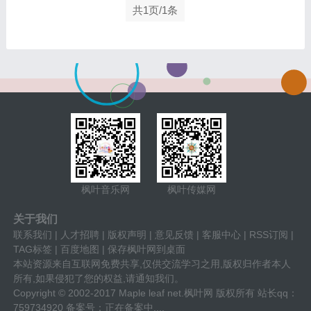
共1页/1条
枫叶音乐网
枫叶传媒网
关于我们
联系我们
|
人才招聘
|
版权声明
|
意见反馈
|
客服中心
|
RSS订阅
|
TAG标签
|
百度地图
|
保存枫叶网到桌面
本站资源来自互联网免费共享,仅供交流学习之用,版权归作者本人
所有,如果侵犯了您的权益,请通知我们。
Copyright © 2002-2017 Maple leaf net.枫叶网 版权所有 站长qq：
759734920 备案号：
正在备案中....