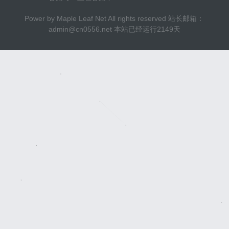
Power by
Maple Leaf Net
All rights reserved 站长邮箱：
admin@cn0556.net
本站已经运行
2149
天